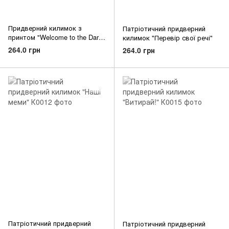
Придверний килимок з
Патріотичний придверний
принтом "Welcome to the Dark
килимок "Перевір свої речі"
Side"
264.0 грн
264.0 грн
Патріотичний придверний
Патріотичний придверний