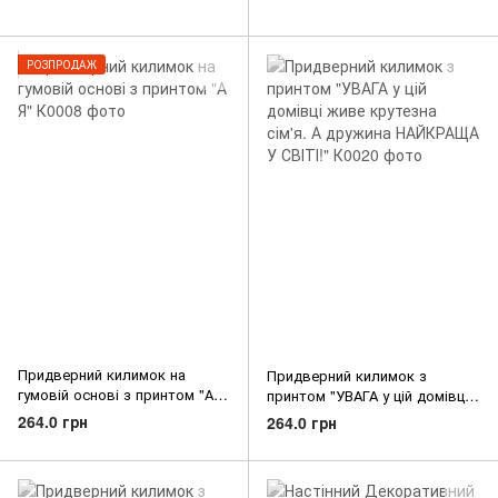
РОЗПРОДАЖ
Придверний килимок на
Придверний килимок з
гумовій основі з принтом "А
принтом "УВАГА у цій домівці
Я"
живе крутезна сім'я. А
264.0 грн
264.0 грн
дружина НАЙКРАЩА У СВІТІ!"