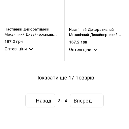
Настінний Декоративний
Настінний Декоративний
Механічний Дизайнерський
Механічний Дизайнерський
годинник Класичний цифри з
годинник Залізна людина /
167.2 грн
167.2 грн
ХДФ
Iron Man Марвел з ХДФ
Оптові ціни
Оптові ціни
Показати ще 17 товарів
Назад
Вперед
3
з 4