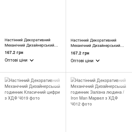
Настінний Декоративний
Настінний Декоративний
Механічний Дизайнерський
Механічний Дизайнерський
годинник Пальці/Руки з ХДФ
годинник Мадагаскар /
167.2 грн
167.2 грн
Madagascar з ХДФ
Оптові ціни
Оптові ціни