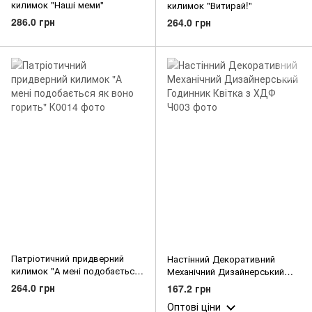
килимок "Наші меми"
килимок "Витирай!"
286.0 грн
264.0 грн
Патріотичний придверний
Настінний Декоративний
килимок "А мені подобається
Механічний Дизайнерський
як воно горить"
Годинник Квітка з ХДФ
264.0 грн
167.2 грн
Оптові ціни