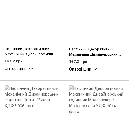
Настінний Декоративний
Настінний Декоративний
Механічний Дизайнерський
Механічний Дизайнерський
годинник Росомаха Люди Х / X
годинник Римскьі цифри з ХДФ
167.2 грн
167.2 грн
Man Марвел Марвел з ХДФ
Оптові ціни
Оптові ціни