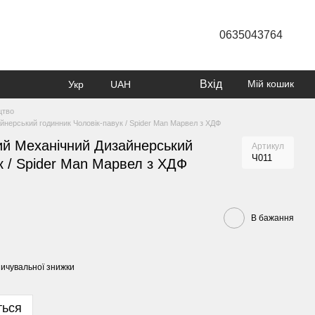
0635043764
Вхід
Мій кошик
Укр
UAH
цтво
йнерський годинник Чоловік-павук / Spider Man Марвел з ХДФ
ий Механічний Дизайнерський
Артикул
Ч011
к / Spider Man Марвел з ХДФ
В бажання
ичувальної знижки
ться