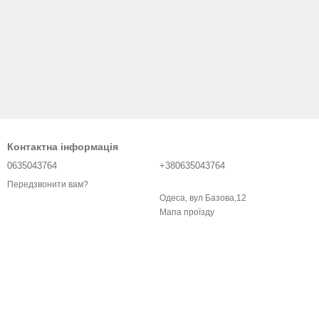
Контактна інформація
0635043764
+380635043764
Передзвонити вам?
Одеса, вул Базова,12
Мапа проїзду