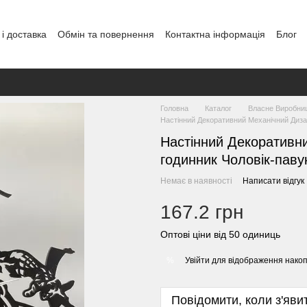
і доставка
Обмін та повернення
Контактна інформація
Блог
Головна
Каталог
Власне Виробни
Настінний Декоративний Механічний Диза
Настінний Декоративн
годинник Чоловік-паву
Немає в наявності
Написати відгук
167.2 грн
Оптові ціни від 50 одиниць
Увійти
для відображення накоп
%
Повідомити, коли з'яви