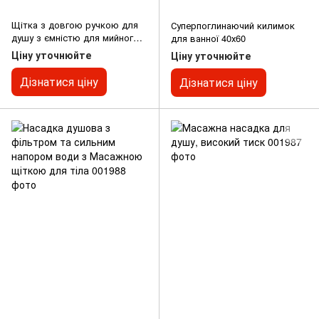
Щітка з довгою ручкою для
Суперпоглинаючий килимок
душу з ємністю для мийного
для ванної 40х60
засобу
Ціну уточнюйте
Ціну уточнюйте
Дізнатися ціну
Дізнатися ціну