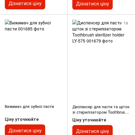
Дізнатися ціну
Дізнатися ціну
Вижимач для зубної пасти
Диспенсер для пасти та щіток
зі стерилізатором Toothbrush
sterilizer holder LY-575
Ціну уточнюйте
Ціну уточнюйте
Дізнатися ціну
Дізнатися ціну