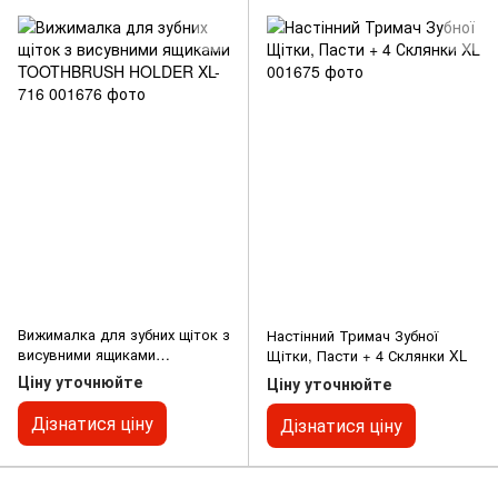
Вижималка для зубних щіток з
Настінний Тримач Зубної
висувними ящиками
Щітки, Пасти + 4 Склянки XL
TOOTHBRUSH HOLDER XL-716
Ціну уточнюйте
Ціну уточнюйте
Дізнатися ціну
Дізнатися ціну