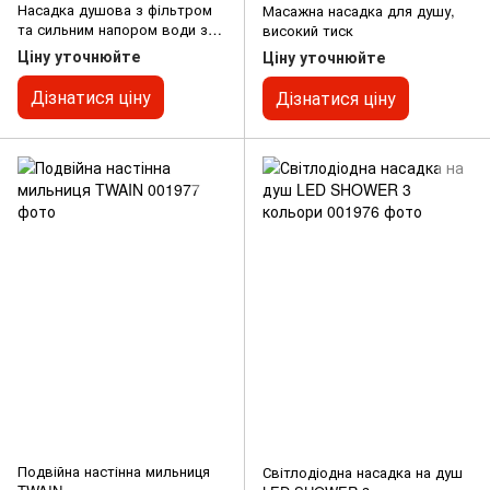
Насадка душова з фільтром
Масажна насадка для душу,
та сильним напором води з
високий тиск
Масажною щіткою для тіла
Ціну уточнюйте
Ціну уточнюйте
Дізнатися ціну
Дізнатися ціну
Подвійна настінна мильниця
Світлодіодна насадка на душ