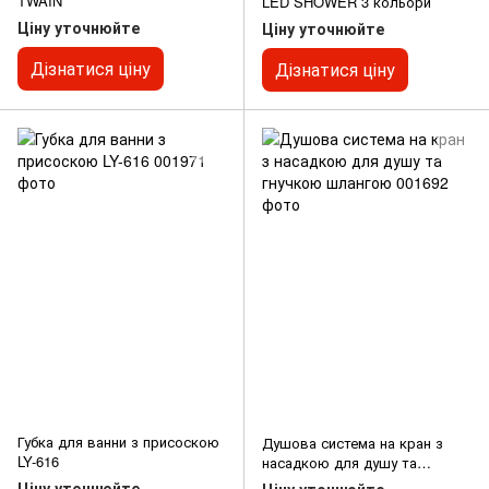
TWAIN
LED SHOWER 3 кольори
Ціну уточнюйте
Ціну уточнюйте
Дізнатися ціну
Дізнатися ціну
Губка для ванни з присоскою
Душова система на кран з
LY-616
насадкою для душу та
гнучкою шлангою
Ціну уточнюйте