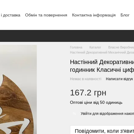
і доставка
Обмін та повернення
Контактна інформація
Блог
Головна
Каталог
Власне Виробни
Настінний Декоративний Механічний Диза
Настінний Декоративн
годинник Класичні циф
Немає в наявності
Написати відгук
167.2 грн
Оптові ціни від 50 одиниць
Увійти
для відображення накоп
%
Повідомити, коли з'яви