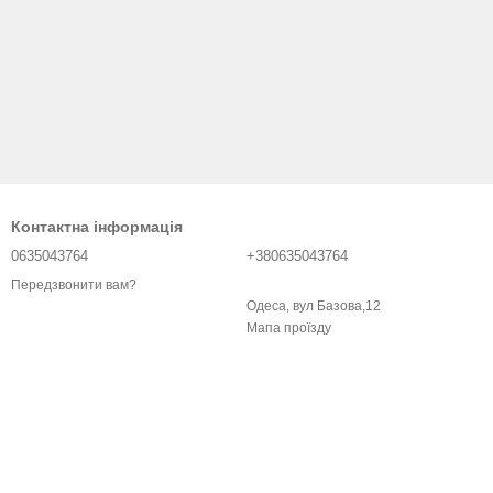
Контактна інформація
0635043764
+380635043764
Передзвонити вам?
Одеса, вул Базова,12
Мапа проїзду