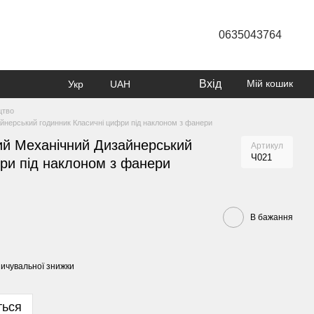
0635043764
Вхід
Мій кошик
Укр
UAH
цтво
йнерський годинник Класичні цифри під наклоном з фанери
ий Механічний Дизайнерський
Артикул
Ч021
ри під наклоном з фанери
В бажання
ичувальної знижки
ться