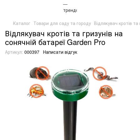
Каталог
Товари для саду та городу
Відлякувач кротів та 
Відлякувач кротів та гризунів на
сонячній батареї Garden Pro
Артикул:
000397
Написати відгук