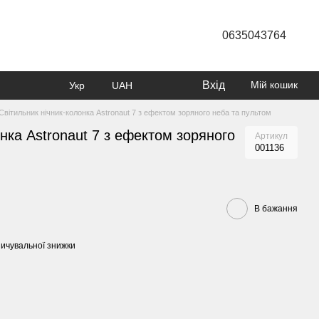
0635043764
Вхід
Мій кошик
Укр
UAH
Світильник нічник-колонка Аstronaut 7 з ефектом зоряного неба та пультом
нка Аstronaut 7 з ефектом зоряного
Артикул
001136
В бажання
ичувальної знижки