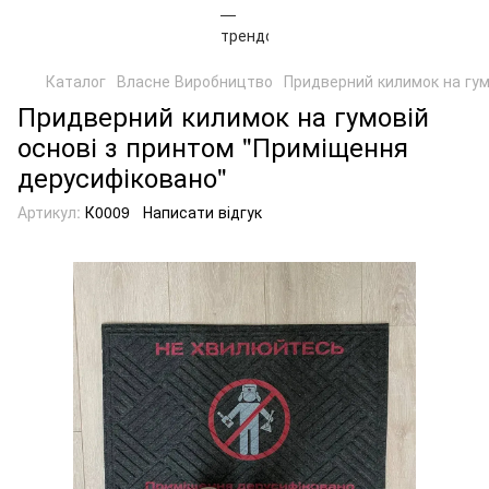
Каталог
Власне Виробництво
Придверний килимок на гум
Придверний килимок на гумовій
основі з принтом "Приміщення
дерусифіковано"
Артикул:
К0009
Написати відгук