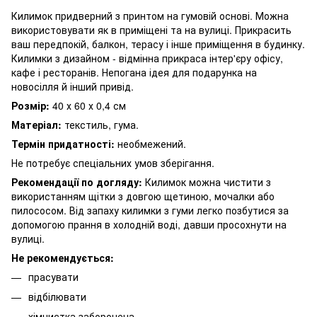
Килимок придверний з принтом на гумовій основі. Можна
використовувати як в приміщені та на вулиці. Прикрасить
ваш передпокій, балкон, терасу і інше приміщення в будинку.
Килимки з дизайном - відмінна прикраса інтер'єру офісу,
кафе і ресторанів. Непогана ідея для подарунка на
новосілля й інший привід.
Розмір:
40 х 60 х 0,4 см
Матеріал:
текстиль, гума.
Термін придатності:
необмежений.
Не потребує спеціальних умов зберігання.
Рекомендації по догляду:
Килимок можна чистити з
використанням щітки з довгою щетиною, мочалки або
пилососом. Від запаху килимки з гуми легко позбутися за
допомогою прання в холодній воді, давши просохнути на
вулиці.
Не рекомендується:
прасувати
відбілювати
хімчистка заборонена.