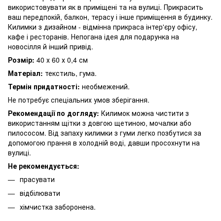
використовувати як в приміщені та на вулиці. Прикрасить
ваш передпокій, балкон, терасу і інше приміщення в будинку.
Килимки з дизайном - відмінна прикраса інтер'єру офісу,
кафе і ресторанів. Непогана ідея для подарунка на
новосілля й інший привід.
Розмір:
40 х 60 х 0,4 см
Матеріал:
текстиль, гума.
Термін придатності:
необмежений.
Не потребує спеціальних умов зберігання.
Рекомендації по догляду:
Килимок можна чистити з
використанням щітки з довгою щетиною, мочалки або
пилососом. Від запаху килимки з гуми легко позбутися за
допомогою прання в холодній воді, давши просохнути на
вулиці.
Не рекомендується:
прасувати
відбілювати
хімчистка заборонена.