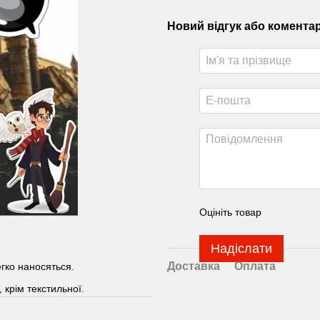
Новий відгук або комента
Оцініть товар
Надіслати
Доставка
Оплата
егко наносяться.
 крім текстильної.