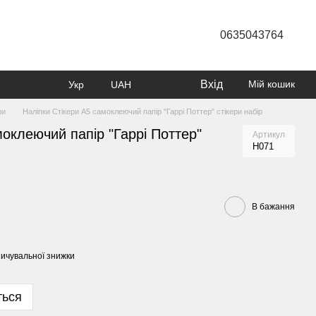
0635043764
Вхід
Мій кошик
Укр
UAH
ри
Наліпки Стікери А5 самоклеючий папір "Гаррі Поттер" стікери набір
моклеючий папір "Гаррі Поттер"
Артикул
Н071
В бажання
ичувальної знижки
ться