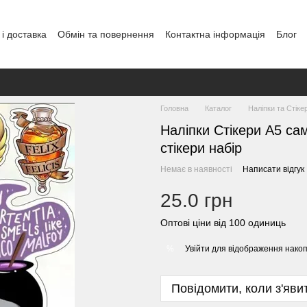
і доставка
Обмін та повернення
Контактна інформація
Блог
Головна
Каталог
Наліпки та Стіке
Наліпки Стікери А5 са
стікери набір
Немає в наявності
Написати відгук
25.0 грн
Оптові ціни від 100 одиниць
Увійти
для відображення накоп
%
Повідомити, коли з'яви