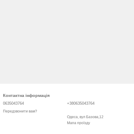
Контактна інформація
0635043764
+380635043764
Передзвонити вам?
Одеса, вул Базова,12
Мапа проїзду