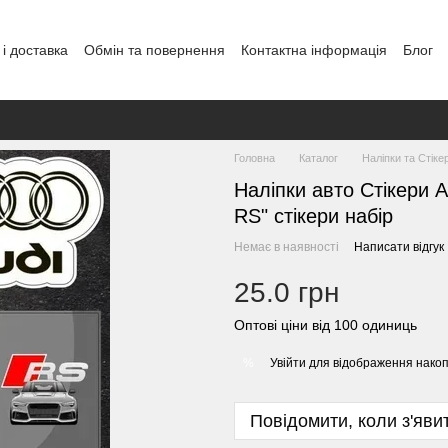
і доставка
Обмін та повернення
Контактна інформація
Блог
Головна
Каталог
Наліпки та Стіке
Наліпки авто Стікери 
RS" стікери набір
Немає в наявності
Написати відгук
25.0 грн
Оптові ціни від 100 одиниць
Увійти
для відображення накоп
%
Повідомити, коли з'яви