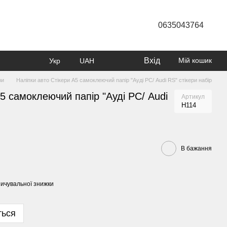
0635043764
Вхід
Мій кошик
Укр
UAH
ри
Наліпки авто Стікери А5 самоклеючий папір "Ауді РС/ Audi RS" стікери набір
А5 самоклеючий папір "Ауді РС/ Audi
Артикул
Н114
В бажання
ичувальної знижки
ться