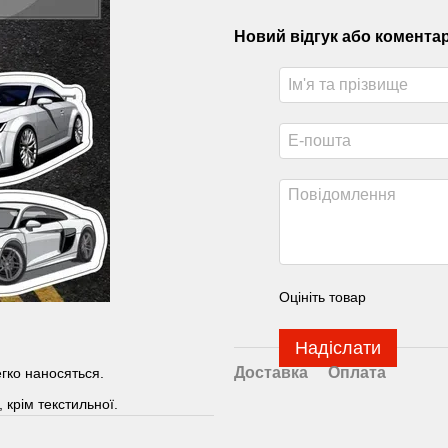
Новий відгук або комента
Оцініть товар
Надіслати
Доставка
Оплата
егко наносяться.
 крім текстильної.