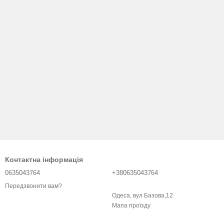
Контактна інформація
0635043764
+380635043764
Передзвонити вам?
Одеса, вул Базова,12
Мапа проїзду