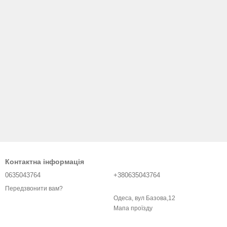
Контактна інформація
0635043764
+380635043764
Передзвонити вам?
Одеса, вул Базова,12
Мапа проїзду