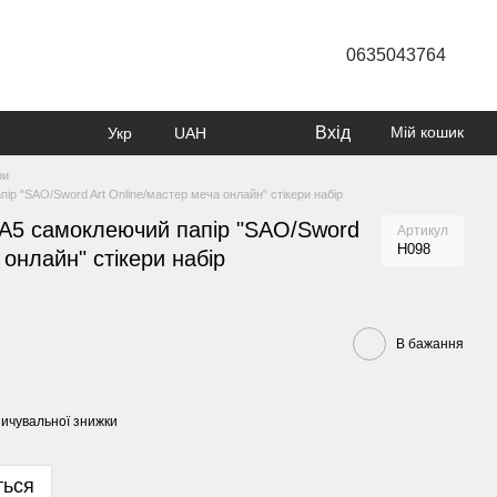
0635043764
Вхід
Мій кошик
Укр
UAH
ри
ір "SAO/Sword Art Online/мастер меча онлайн" стікери набір
 А5 самоклеючий папір "SAO/Sword
Артикул
Н098
 онлайн" стікери набір
В бажання
ичувальної знижки
ться