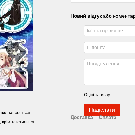
Новий відгук або комента
Оцініть товар
Надіслати
егко наносяться.
Доставка
Оплата
 крім текстильної.