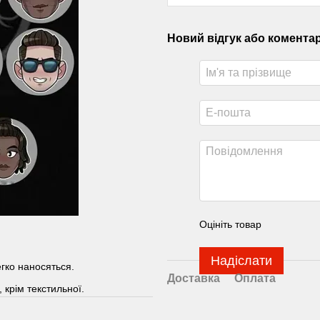
Новий відгук або комента
Оцініть товар
Надіслати
егко наносяться.
Доставка
Оплата
 крім текстильної.