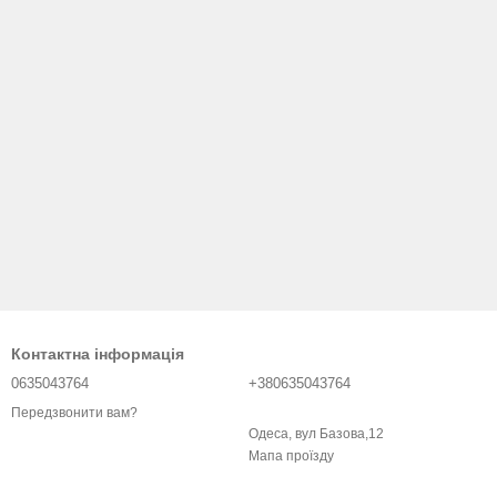
Контактна інформація
0635043764
+380635043764
Передзвонити вам?
Одеса, вул Базова,12
Мапа проїзду