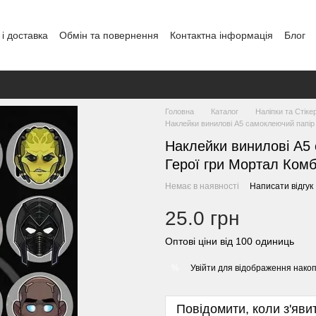
і доставка
Обмін та повернення
Контактна інформація
Блог
Головна
Каталог
Наліпки та Стіке
Наклейки винилові А5 самоклеючий папір "
Наклейки винилові А5 
Герої гри Мортал Комба
Немає в наявності
Написати відгук
25.0 грн
Оптові ціни від 100 одиниць
Увійти
для відображення накоп
%
Повідомити, коли з'яви