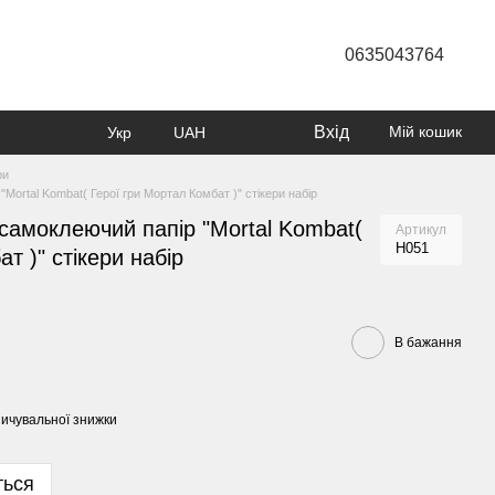
0635043764
Вхід
Мій кошик
Укр
UAH
ри
Mortal Kombat( Герої гри Мортал Комбат )" стікери набір
самоклеючий папір "Mortal Kombat(
Артикул
Н051
т )" стікери набір
В бажання
ичувальної знижки
ться