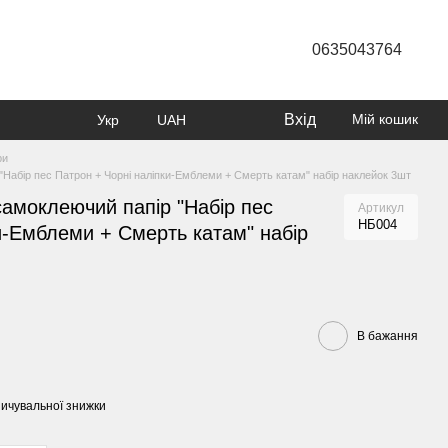
0635043764
Вхід
Мій кошик
Укр
UAH
ри
Набір пес Патрон + Чорні наліпки-Емблеми + Смерть катам" набір наклейок 3шт
амоклеючий папір "Набір пес
Артикул
НБ004
и-Емблеми + Смерть катам" набір
В бажання
ичувальної знижки