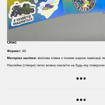
Опис
Формат:
А5
Матеріал наліпок:
вінілова плівка з тонким шаром ламінації л
Наклейки (стікери) легко можна наклеїти на будь-яку поверхню,