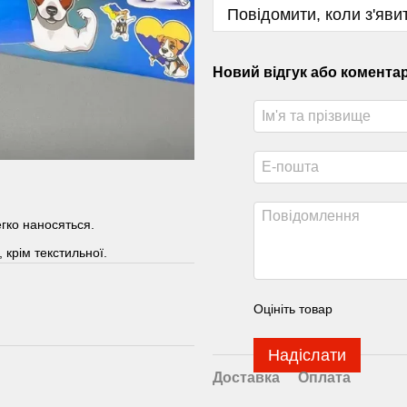
Повідомити, коли з'яви
Новий відгук або комента
егко наносяться.
 крім текстильної.
Оцініть товар
Надіслати
Доставка
Оплата