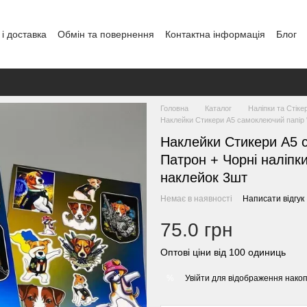
і доставка
Обмін та повернення
Контактна інформація
Блог
Головна
Каталог
Наліпки та Стіке
Наклейки Стикери А5 самоклеючий папір "
Наклейки Стикери А5 с
Патрон + Чорні наліпк
наклейок 3шт
Немає в наявності
Написати відгук
75.0 грн
Оптові ціни від 100 одиниць
Увійти
для відображення накоп
%