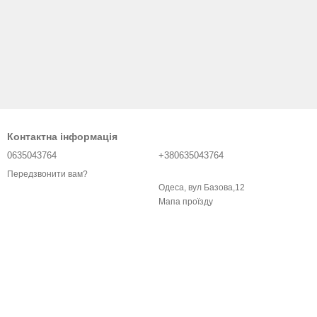
Контактна інформація
0635043764
+380635043764
Передзвонити вам?
Одеса, вул Базова,12
Мапа проїзду