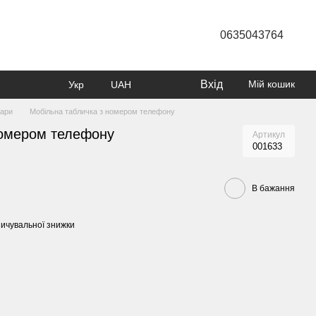
0635043764
Вхід
Мій кошик
Укр
UAH
вари
Мобільна табличка з номером телефону
номером телефону
Артикул
001633
В бажання
ичувальної знижки