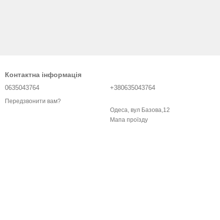
Контактна інформація
0635043764
+380635043764
Передзвонити вам?
Одеса, вул Базова,12
Мапа проїзду