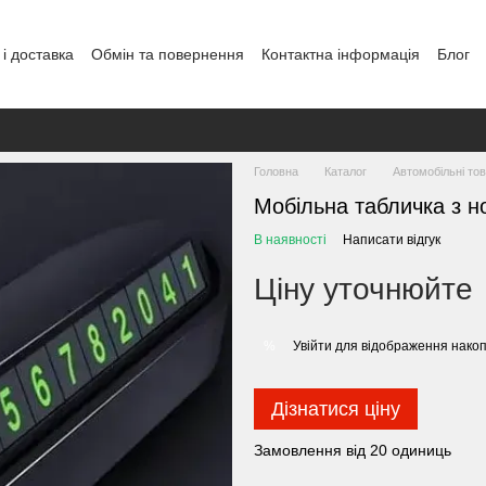
і доставка
Обмін та повернення
Контактна інформація
Блог
Головна
Каталог
Автомобільні то
Мобільна табличка з 
В наявності
Написати відгук
Ціну уточнюйте
Увійти
для відображення накоп
%
Дізнатися ціну
Замовлення від 20 одиниць