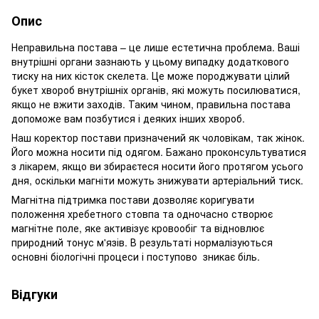
Опис
Неправильна постава – це лише естетична проблема. Ваші
внутрішні органи зазнають у цьому випадку додаткового
тиску на них кісток скелета. Це може породжувати цілий
букет хвороб внутрішніх органів, які можуть посилюватися,
якщо не вжити заходів. Таким чином, правильна постава
допоможе вам позбутися і деяких інших хвороб.
Наш коректор постави призначений як чоловікам, так жінок.
Його можна носити під одягом. Бажано проконсультуватися
з лікарем, якщо ви збираєтеся носити його протягом усього
дня, оскільки магніти можуть знижувати артеріальний тиск.
Магнітна підтримка постави дозволяє коригувати
положення хребетного стовпа та одночасно створює
магнітне поле, яке активізує кровообіг та відновлює
природний тонус м'язів. В результаті нормалізуються
основні біологічні процеси і поступово зникає біль.
Відгуки