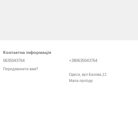
Контактна інформація
0635043764
+380635043764
Передзвонити вам?
Одеса, вул Базова,12
Мапа проїзду