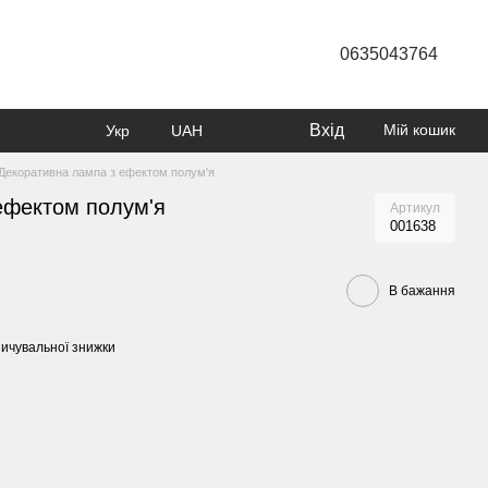
0635043764
Вхід
Мій кошик
Укр
UAH
Декоративна лампа з ефектом полум'я
ефектом полум'я
Артикул
001638
В бажання
ичувальної знижки