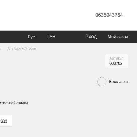
0635043764
Вход
Мой заказ
Рус
UAH
а
Стіл для ноутбука
Артикул
000702
В желания
тельной скидки
каз