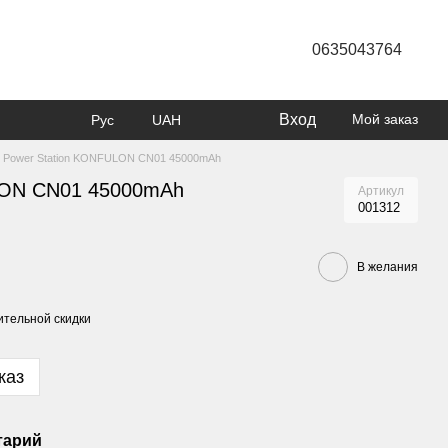
0635043764
Вход
Мой заказ
Рус
UAH
Power Station KONFULON CN01 45000mAh
LON CN01 45000mAh
Артикул
001312
В желания
тельной скидки
каз
тарий