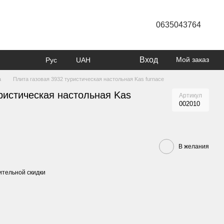
0635043764
Вход
Мой заказ
Рус
UAH
а
Плита газовая 3932 туристическая настольная Kas furnace
ристическая настольная Kas
Артикул
002010
В желания
тельной скидки