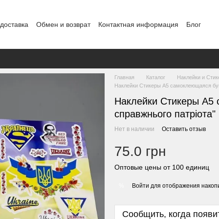
 доставка
Обмен и возврат
Контактная информация
Блог
Главная
Каталог
Наклейки и Сти
Наклейки Стикеры А5 самоклеющаяся бума
Наклейки Стикеры А5 
справжнього патріота"
Нет в наличии
Оставить отзыв
75.0 грн
Оптовые цены от 100 единиц
Войти
для отображения накопи
%
Сообщить, когда появи