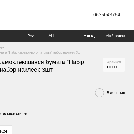
0635043764
Вход
Мой заказ
Рус
UAH
керы
га "Набір справжнього патріота" набор наклеек 3шт
самоклеющаяся бумага "Набір
Артикул
НБ001
 набор наклеек 3шт
В желания
тельной скидки
тся