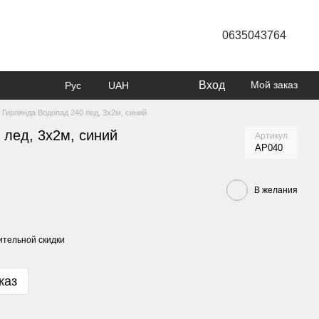
0635043764
Вход
Мой заказ
Рус
UAH
Гирлянда Водопад 240 лед, 3х2м, синий
 лед, 3х2м, синий
Артикул
АР040
В желания
тельной скидки
каз