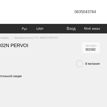
0635043764
Вход
Мой заказ
Рус
UAH
товары
Автомагнитола CTC-9802N PERVOI
802N PERVOI
Артикул
001592
В желания
тельной скидки