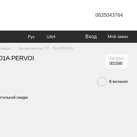
0635043764
Вход
Мой заказ
Рус
UAH
товары
Автомагнитола CTC- 701A PERVOI
701A PERVOI
Артикул
001590
В желания
тельной скидки